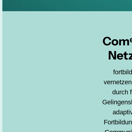
Comᵉ
Net
fortbi
vernetzen
durch f
Gelingens
adapti
Fortbildu