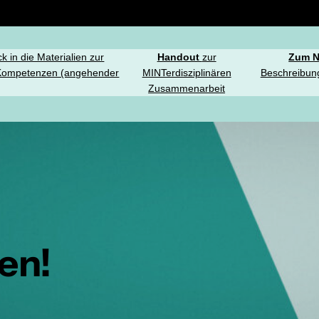
ck in die Materialien zur
Handout
zur
Zum N
r Kompetenzen (angehender
MINTerdisziplinären
Beschreibun
Zusammenarbeit
en!