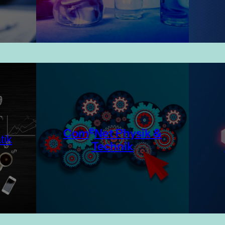
e
Com
Net Physik &
tik
Technik