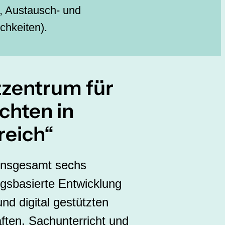
t, Austausch- und
chkeiten).
zzentrum für
ichten in
reich“
insgesamt sechs
ngsbasierte Entwicklung
nd digital gestützten
ften, Sachunterricht und