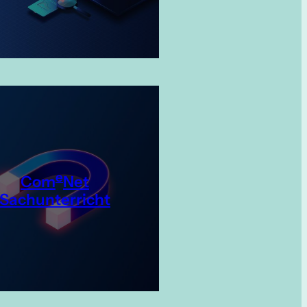
e
Com
Net
Sachunterricht