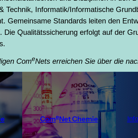
& Technik, Informatik/Informatische Grund
ht. Gemeinsame Standards leiten den Ent
 Die Qualitätssicherung erfolgt auf der G
s.
e
iligen Com
Nets erreichen Sie über die nac
e
ie
Com
Net Chemie
Inf