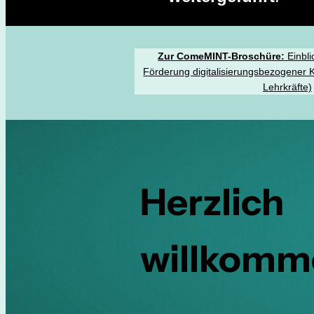
Zur ComeMINT-Broschüre:
Einbli
Förderung digitalisierungsbezogene
Lehrkräfte)
Herzlich
willkomm