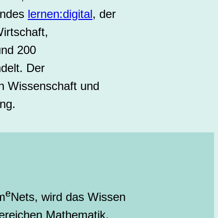
undes
lernen:digital
, der
rtschaft,
und 200
delt. Der
en Wissenschaft und
ung.
e
m
Nets, wird das Wissen
Bereichen Mathematik,