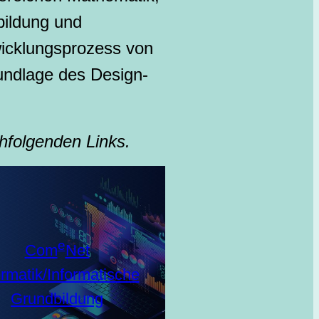
bildung und
wicklungsprozess von
rundlage des Design-
hfolgenden Links.
e
Com
Net
ormatik/Informatische
Grundbildung