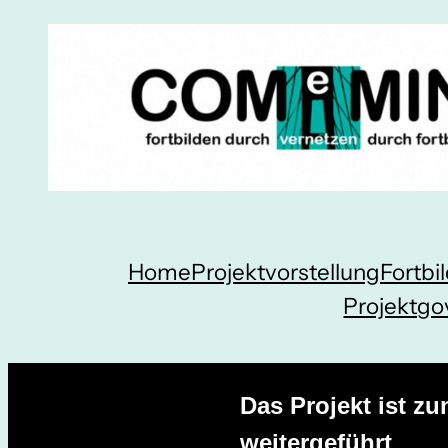
Zum
Inhalt
springen
Home
Projektvorstellung
Fortb
Projektgo
Das Projekt ist z
weitergeführt
.