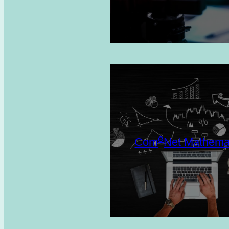
e
Com
Net Mathema